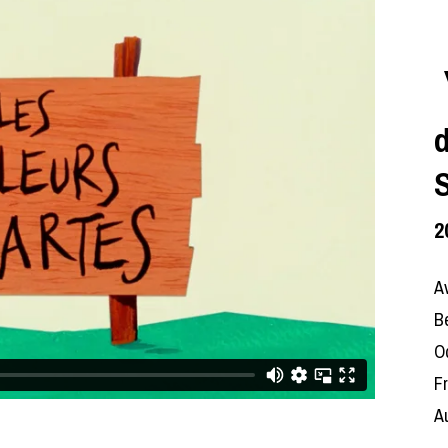
d
2
Av
Be
Od
Fr
Au