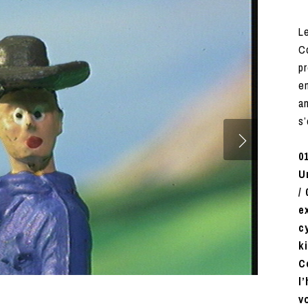
Le
C
pr
e
a
s’
0
U
/
e
c
k
C
l
v