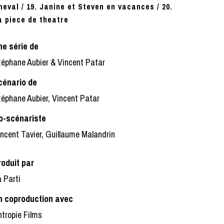
heval / 19. Janine et Steven en vacances / 20.
a piece de theatre
ne série de
téphane Aubier & Vincent Patar
cénario de
éphane Aubier, Vincent Patar
o-scénariste
ncent Tavier, Guillaume Malandrin
roduit par
 Parti
n coproduction avec
tropie Films