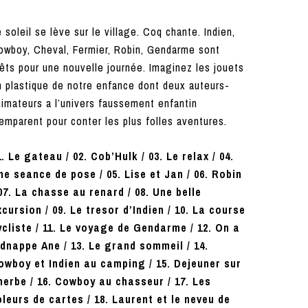
 soleil se lève sur le village. Coq chante. Indien,
owboy, Cheval, Fermier, Robin, Gendarme sont
êts pour une nouvelle journée. Imaginez les jouets
n plastique de notre enfance dont deux auteurs-
nimateurs a l’univers faussement enfantin
emparent pour conter les plus folles aventures.
1. Le gateau / 02. Cob’Hulk / 03. Le relax / 04.
ne seance de pose / 05. Lise et Jan / 06. Robin
 07. La chasse au renard / 08. Une belle
xcursion / 09. Le tresor d’Indien / 10. La course
ycliste / 11. Le voyage de Gendarme / 12. On a
idnappe Ane / 13. Le grand sommeil / 14.
owboy et Indien au camping / 15. Dejeuner sur
’herbe / 16. Cowboy au chasseur / 17. Les
oleurs de cartes / 18. Laurent et le neveu de