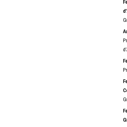
F
d
G
A
Pr
d
F
Pr
F
C
G
F
G