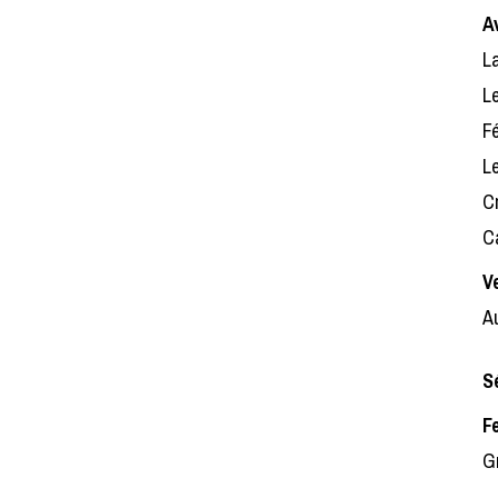
A
L
Le
Fé
Le
C
C
V
Au
S
F
G