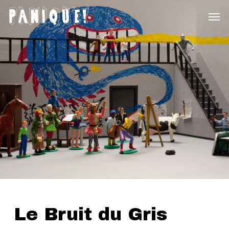
Skip
Menu
to
main
content
Le Bruit du Gris